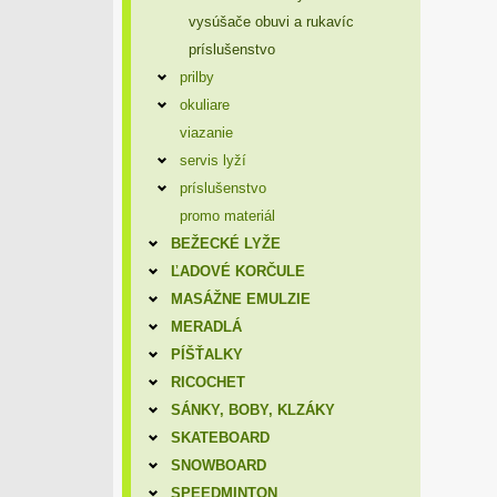
vysúšače obuvi a rukavíc
príslušenstvo
prilby
okuliare
viazanie
servis lyží
príslušenstvo
promo materiál
BEŽECKÉ LYŽE
ĽADOVÉ KORČULE
MASÁŽNE EMULZIE
MERADLÁ
PÍŠŤALKY
RICOCHET
SÁNKY, BOBY, KLZÁKY
SKATEBOARD
SNOWBOARD
SPEEDMINTON