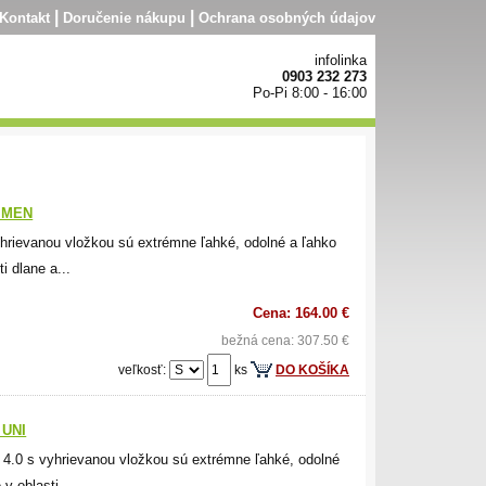
|
|
Kontakt
Doručenie nákupu
Ochrana osobných údajov
infolinka
0903 232 273
Po-Pi 8:00 - 16:00
0 MEN
rievanou vložkou sú extrémne ľahké, odolné a ľahko
i dlane a...
Cena: 164.00 €
bežná cena: 307.50 €
veľkosť:
ks
DO KOŠÍKA
 UNI
.0 s vyhrievanou vložkou sú extrémne ľahké, odolné
v oblasti...