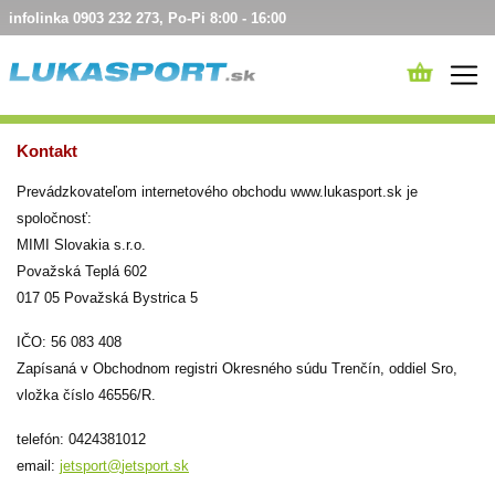
infolinka 0903 232 273, Po-Pi 8:00 - 16:00
Kontakt
Prevádzkovateľom internetového obchodu www.lukasport.sk je
spoločnosť:
MIMI Slovakia s.r.o.
Považská Teplá 602
017 05 Považská Bystrica 5
IČO: 56 083 408
Zapísaná v Obchodnom registri Okresného súdu Trenčín, oddiel Sro,
vložka číslo 46556/R.
telefón: 0424381012
email:
jetsport@
jetsport.sk