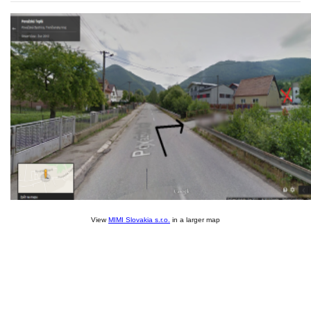
View
MIMI Slovakia s.r.o.
in a larger map