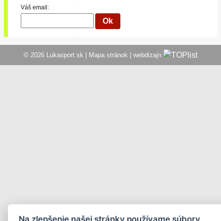
Váš email:
© 2026 Lukasport.sk |
Mapa stránok
|
webdizajn
Na zlepšenie našej stránky používame súbory