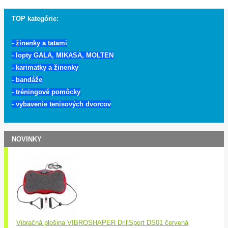
TOP kategórie:
-
žinenky a tatami
- lopty GALA, MIKASA, MOLTEN
- karimatky a žinenky
- bandáže
- tréningové pomôcky
- vybavenie tenisových dvorcov
NOVINKY
Vibračná plošina VIBROSHAPER DrillSport DS01 červená