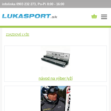
infolinka 0903 232 273, Po-Pi 8:00 - 16:00
ZJAZDOVÉ LYŽE
návod na výber lyží