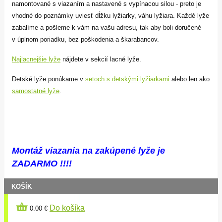
namontované s viazaním a nastavené s vypínacou silou - preto je
vhodné do poznámky uviesť dĺžku lyžiarky, váhu lyžiara. Každé lyže
zabalíme a pošleme k vám na vašu adresu, tak aby boli doručené
v úplnom poriadku, bez poškodenia a škarabancov.
Najlacnejšie lyže
nájdete v sekcií lacné lyže.
Detské lyže ponúkame v
setoch s detskými lyžiarkami
alebo len ako
samostatné lyže
.
Montáž viazania na zakúpené lyže je
ZADARMO !!!!
KOŠÍK
Do košíka
0.00 €