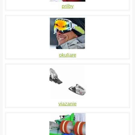
prilby
okuliare
viazanie