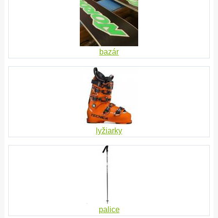
bazár
lyžiarky
palice