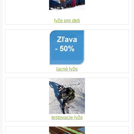
lyže pre deti
lacné lyže
testovacie lyže