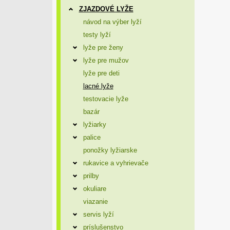
ZJAZDOVÉ LYŽE
návod na výber lyží
testy lyží
lyže pre ženy
lyže pre mužov
lyže pre deti
lacné lyže
testovacie lyže
bazár
lyžiarky
palice
ponožky lyžiarske
rukavice a vyhrievače
prilby
okuliare
viazanie
servis lyží
príslušenstvo