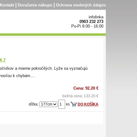
|
|
Kontakt
Doručenie nákupu
Ochrana osobných údajov
infolinka
0903 232 273
Po-Pi 8:00 - 16:00
A 7
čníkov a mierne pokročilých. Lyže sa vyznačujú
tnosťou k chybám....
Cena: 92.20 €
bežná cena: 133.20 €
dĺžka:
ks
DO KOŠÍKA