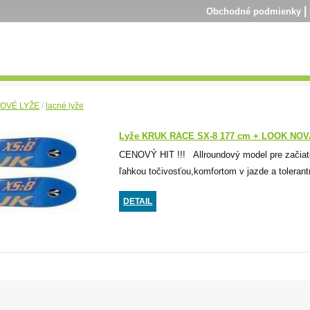
|
Obchodné podmienky
OVÉ LYŽE
/
lacné lyže
Lyže KRUK RACE SX-8 177 cm + LOOK NOV
CENOVÝ HIT !!! Allroundový model pre začiato
ľahkou točivosťou,komfortom v jazde a toleran
DETAIL