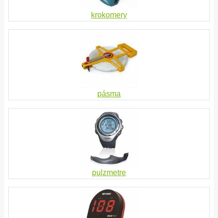
krokomery
pásma
pulzmetre