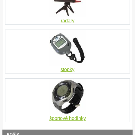
radary
stopky
športové hodinky
KOŠÍK