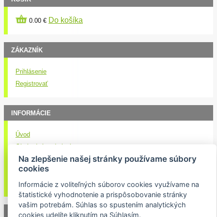
Do košíka
0.00 €
ZÁKAZNÍK
Prihlásenie
Registrovať
INFORMÁCIE
Úvod
Obchodné podmienky
Na zlepšenie našej stránky používame súbory
Kontakt
cookies
Doručenie nákupu
Ochrana osobných údajov
Informácie z voliteľných súborov cookies využívame na
štatistické vyhodnotenie a prispôsobovanie stránky
vašim potrebám. Súhlas so spustením analytických
NEWSLETTER
cookies udelíte kliknutím na Súhlasím.