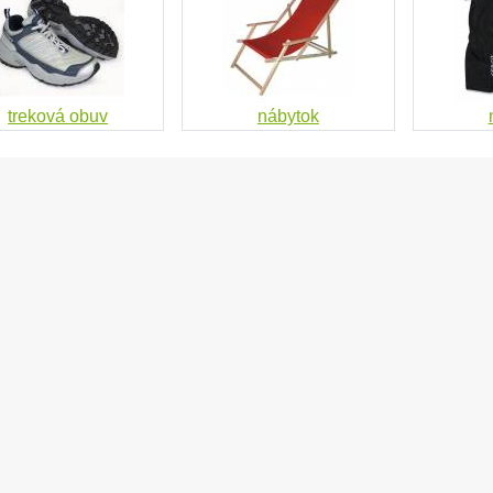
treková obuv
nábytok