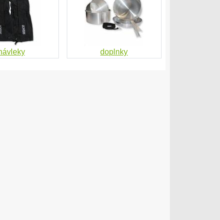
návleky
doplnky