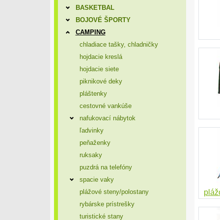
BASKETBAL
BOJOVÉ ŠPORTY
CAMPING
chladiace tašky, chladničky
hojdacie kreslá
hojdacie siete
piknikové deky
pláštenky
cestovné vankúše
nafukovací nábytok
ľadvinky
peňaženky
ruksaky
puzdrá na telefóny
spacie vaky
plážové steny/polostany
pláž
rybárske prístrešky
turistické stany