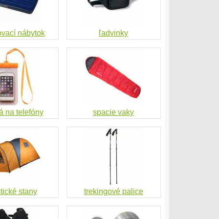
ovací nábytok
ľadvinky
á na telefóny
spacie vaky
stické stany
trekingové palice