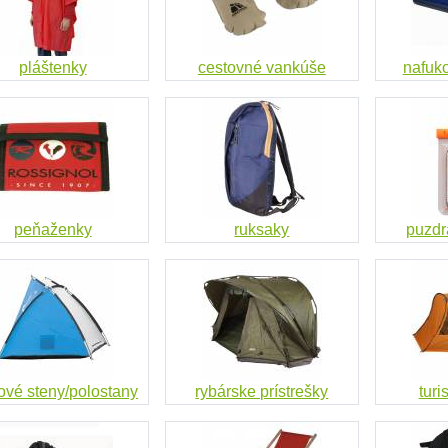
pláštenky
cestovné vankúše
nafuk
peňaženky
ruksaky
puzdr
ové steny/polostany
rybárske prístrešky
turi