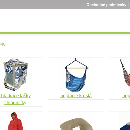
|
Obchodné podmienky
ING
chladiace tašky,
hojdacie kreslá
hoj
chladničky