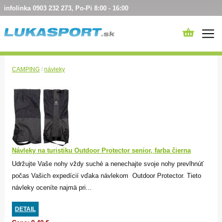
infolinka 0903 232 273, Po-Pi 8:00 - 16:00
CAMPING
/
návleky
Návleky na turistiku Outdoor Protector senior, farba čierna
Udržujte Vaše nohy vždy suché a nenechajte svoje nohy prevlhnúť
počas Vašich expedícií vďaka návlekom Outdoor Protector. Tieto
návleky oceníte najmä pri...
DETAIL