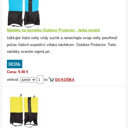
Návleky na turistiku Outdoor Protector , farba modrá
Udržujte Vaše nohy vždy suché a nenechajte svoje nohy prevlhnúť
počas Vašich expedícií vďaka návlekom Outdoor Protector. Tieto
návleky oceníte najmä pri...
DETAIL
Cena: 9.40 €
veľkosť:
ks
DO KOŠÍKA