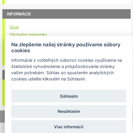
INFORMÁCIE
Úvod
Obchodné podmienky
Kontakt
Na zlepšenie našej stránky používame súbory
Doručenie nákupu
cookies
Ochrana osobných údajov
Informácie z voliteľných súborov cookies využívame na
štatistické vyhodnotenie a prispôsobovanie stránky
vašim potrebám. Súhlas so spustením analytických
NEWSLETTER
cookies udelíte kliknutím na Súhlasím.
Váš email:
Súhlasím
Nesúhlasím
© 2026 Lukasport.sk |
Mapa stránok
|
webdizajn
Viac informácií