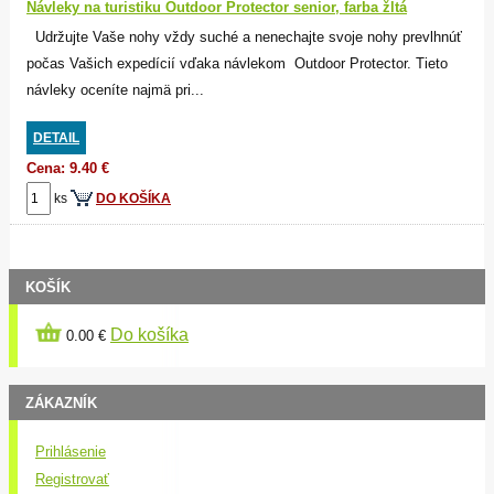
Návleky na turistiku Outdoor Protector senior, farba žltá
Udržujte Vaše nohy vždy suché a nenechajte svoje nohy prevlhnúť
počas Vašich expedícií vďaka návlekom Outdoor Protector. Tieto
návleky oceníte najmä pri...
DETAIL
Cena: 9.40 €
ks
DO KOŠÍKA
KOŠÍK
Do košíka
0.00 €
ZÁKAZNÍK
Prihlásenie
Registrovať