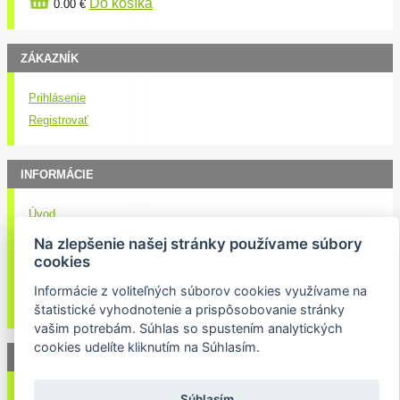
Do košíka
0.00 €
ZÁKAZNÍK
Prihlásenie
Registrovať
INFORMÁCIE
Úvod
Obchodné podmienky
Na zlepšenie našej stránky používame súbory
Kontakt
cookies
Doručenie nákupu
Informácie z voliteľných súborov cookies využívame na
Ochrana osobných údajov
štatistické vyhodnotenie a prispôsobovanie stránky
vašim potrebám. Súhlas so spustením analytických
cookies udelíte kliknutím na Súhlasím.
NEWSLETTER
Váš email:
Súhlasím