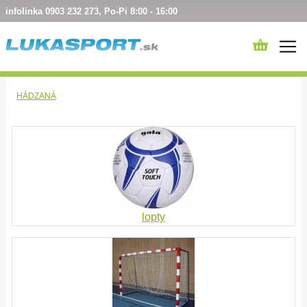
infolinka 0903 232 273, Po-Pi 8:00 - 16:00
HÁDZANÁ
lopty