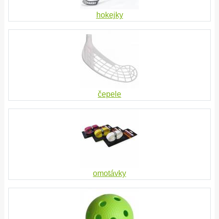
hokejky
čepele
omotávky