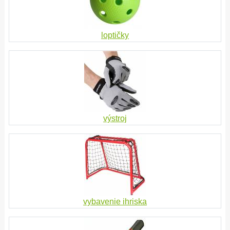
loptičky
výstroj
vybavenie ihriska