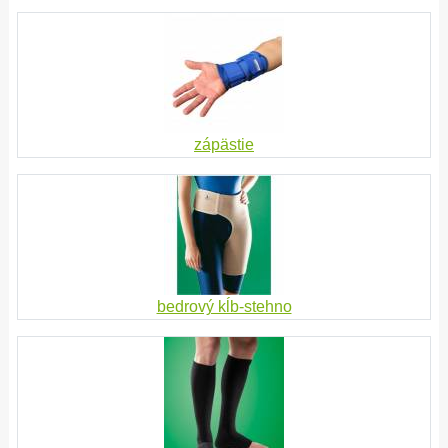
zápästie
bedrový kĺb-stehno