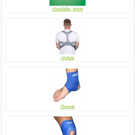
chodidlo, prsty
chrbát
členok