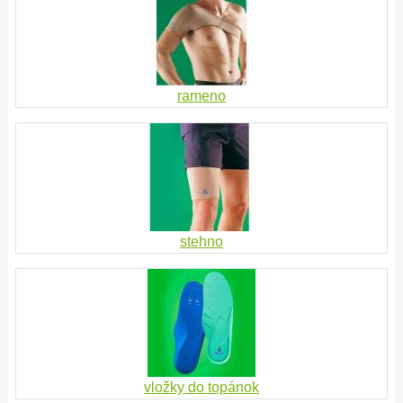
rameno
stehno
vložky do topánok