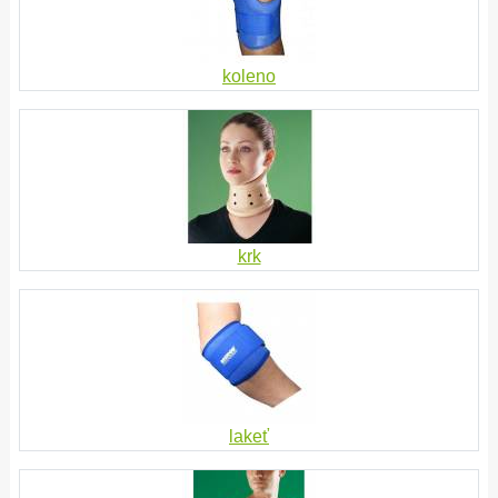
koleno
krk
lakeť