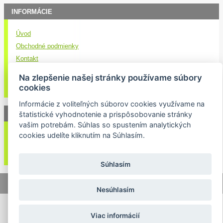
INFORMÁCIE
Úvod
Obchodné podmienky
Kontakt
Doručenie nákupu
Na zlepšenie našej stránky používame súbory
Ochrana osobných údajov
cookies
Informácie z voliteľných súborov cookies využívame na
NEWSLETTER
štatistické vyhodnotenie a prispôsobovanie stránky
vašim potrebám. Súhlas so spustením analytických
cookies udelíte kliknutím na Súhlasím.
Váš email:
Súhlasím
© 2026 Lukasport.sk |
Mapa stránok
|
webdizajn
Nesúhlasím
Viac informácií