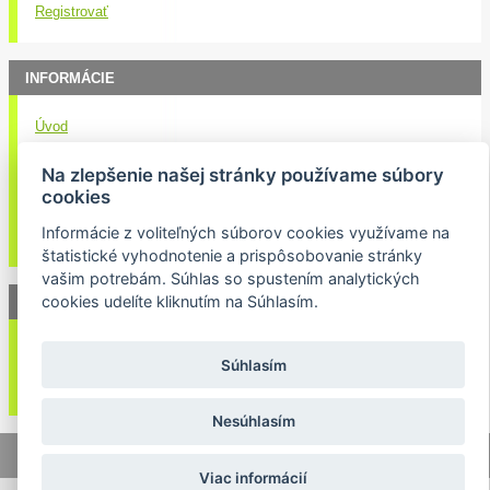
Registrovať
INFORMÁCIE
Úvod
Obchodné podmienky
Na zlepšenie našej stránky používame súbory
Kontakt
cookies
Doručenie nákupu
Informácie z voliteľných súborov cookies využívame na
Ochrana osobných údajov
štatistické vyhodnotenie a prispôsobovanie stránky
vašim potrebám. Súhlas so spustením analytických
cookies udelíte kliknutím na Súhlasím.
NEWSLETTER
Váš email:
Súhlasím
Nesúhlasím
© 2026 Lukasport.sk |
Mapa stránok
|
webdizajn
Viac informácií