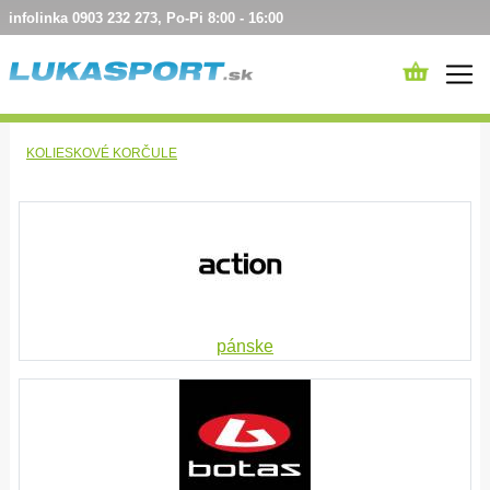
infolinka 0903 232 273, Po-Pi 8:00 - 16:00
KOLIESKOVÉ KORČULE
pánske