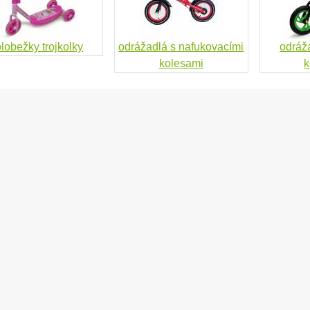
lobežky trojkolky
odrážadlá s nafukovacími
odráž
kolesami
k