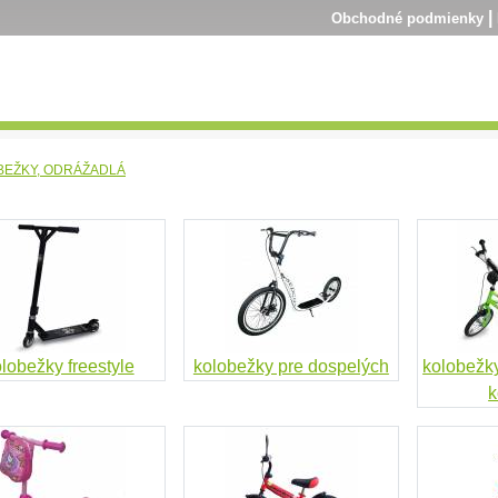
|
Obchodné podmienky
BEŽKY, ODRÁŽADLÁ
lobežky freestyle
kolobežky pre dospelých
kolobežk
k