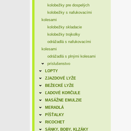
kolobežky pre dospelých
kolobežky s nafukovacími
kolesami
kolobežky skladacie
kolobežky trojkolky
odrážadlá s nafukovacími
kolesami
odrážadlá s plnými kolesami
príslušenstvo
LOPTY
ZJAZDOVÉ LYŽE
BEŽECKÉ LYŽE
ĽADOVÉ KORČULE
MASÁŽNE EMULZIE
MERADLÁ
PÍŠŤALKY
RICOCHET
SÁNKY, BOBY, KLZÁKY