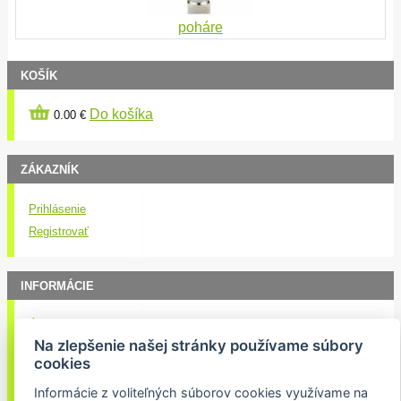
poháre
KOŠÍK
Do košíka
0.00 €
ZÁKAZNÍK
Prihlásenie
Registrovať
INFORMÁCIE
Úvod
Na zlepšenie našej stránky používame súbory
Obchodné podmienky
cookies
Kontakt
Informácie z voliteľných súborov cookies využívame na
Doručenie nákupu