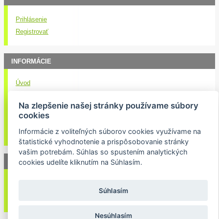
Prihlásenie
Registrovať
INFORMÁCIE
Úvod
Obchodné podmienky
Na zlepšenie našej stránky používame súbory
Kontakt
cookies
Doručenie nákupu
Informácie z voliteľných súborov cookies využívame na
Ochrana osobných údajov
štatistické vyhodnotenie a prispôsobovanie stránky
vašim potrebám. Súhlas so spustením analytických
NEWSLETTER
cookies udelíte kliknutím na Súhlasím.
Váš email:
Súhlasím
Nesúhlasím