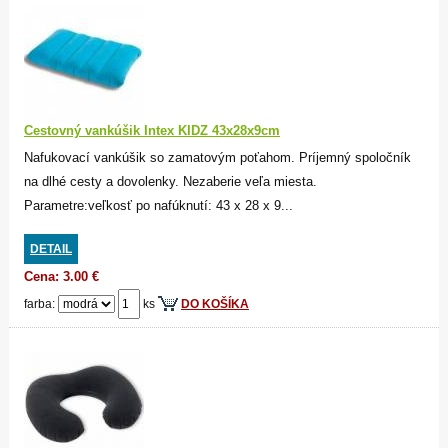
Cestovný vankúšik Intex KIDZ 43x28x9cm
Nafukovací vankúšik so zamatovým poťahom. Príjemný spoločník
na dlhé cesty a dovolenky. Nezaberie veľa miesta.
Parametre:veľkosť po nafúknutí: 43 x 28 x 9...
DETAIL
Cena: 3.00 €
farba:
ks
DO KOŠÍKA