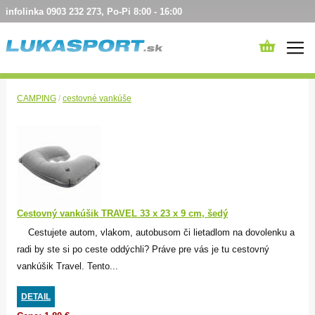
infolinka 0903 232 273, Po-Pi 8:00 - 16:00
CAMPING
/
cestovné vankúše
Cestovný vankúšik TRAVEL 33 x 23 x 9 cm, šedý
Cestujete autom, vlakom, autobusom či lietadlom na dovolenku a
radi by ste si po ceste oddýchli? Práve pre vás je tu cestovný
vankúšik Travel. Tento...
DETAIL