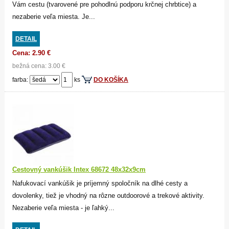
Vám cestu (tvarovené pre pohodlnú podporu krčnej chrbtice) a
nezaberie veľa miesta. Je...
DETAIL
Cena: 2.90 €
bežná cena: 3.00 €
farba:
ks
DO KOŠÍKA
Cestovný vankúšik Intex 68672 48x32x9cm
Nafukovací vankúšik je príjemný spoločník na dlhé cesty a
dovolenky, tiež je vhodný na rôzne outdoorové a trekové aktivity.
Nezaberie veľa miesta - je ľahký...