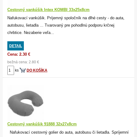
Cestovný vankúšik Intex KOMBI 33x25x8cm
Nafukovací vankúšik. Príjemný spoločník na dlhé cesty - do auta,
autobusu, lietadla ... Tvarovaný pre pohodlnú podporu krčnej
chrbtice. Nezaberie veľa...
DETAIL
Cena: 2.30 €
bežná cena: 2.80 €
ks
DO KOŠÍKA
Cestovný vankúšik 91888 32x27x8cm
Nafukovací cestovný golier do auta, autobusu či lietadla. Spríjemní