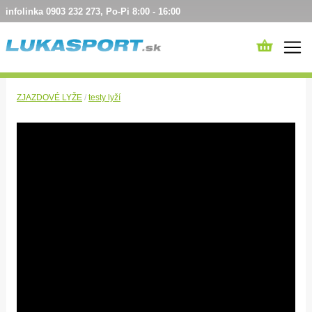
infolinka 0903 232 273, Po-Pi 8:00 - 16:00
ZJAZDOVÉ LYŽE
/
testy lyží