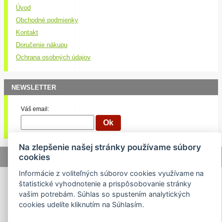
Úvod
Obchodné podmienky
Kontakt
Doručenie nákupu
Ochrana osobných údajov
NEWSLETTER
Váš email:
Na zlepšenie našej stránky používame súbory
cookies
© 2026 Lukasport.sk |
Mapa stránok
|
webdizajn
Informácie z voliteľných súborov cookies využívame na
štatistické vyhodnotenie a prispôsobovanie stránky
vašim potrebám. Súhlas so spustením analytických
cookies udelíte kliknutím na Súhlasím.