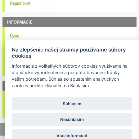
Registrovať
INFORMÁCIE
Úvod
Obchodné podmienky
Na zlepšenie našej stránky používame súbory
Kontakt
cookies
Doručenie nákupu
Informácie z voliteľných súborov cookies využívame na
Ochrana osobných údajov
štatistické vyhodnotenie a prispôsobovanie stránky
vašim potrebám. Súhlas so spustením analytických
cookies udelíte kliknutím na Súhlasím.
NEWSLETTER
Váš email:
Súhlasím
Nesúhlasím
© 2026 Lukasport.sk |
Mapa stránok
|
webdizajn
Viac informácií