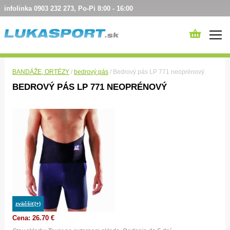
infolinka 0903 232 273, Po-Pi 8:00 - 16:00
BANDÁŽE, ORTÉZY
/
bedrový pás
/ Bedrový pás LP 771 neoprénový
BEDROVÝ PÁS LP 771 NEOPRÉNOVÝ
zväčšiť(+)
Cena: 26.70 €