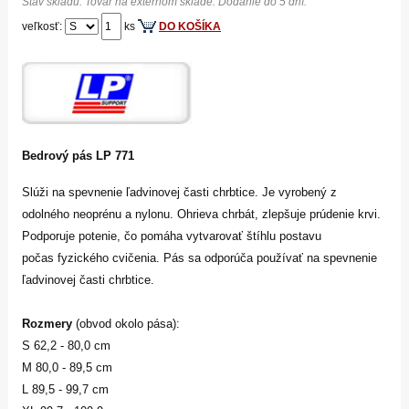
Stav skladu: Tovar na externom sklade. Dodanie do 5 dní.
veľkosť:
ks
DO KOŠÍKA
Bedrový pás LP 771
Slúži na spevnenie ľadvinovej časti chrbtice. Je vyrobený z
odolného neoprénu a nylonu. Ohrieva chrbát, zlepšuje prúdenie krvi.
Podporuje potenie, čo pomáha vytvarovať štíhlu postavu
počas fyzického cvičenia. Pás sa odporúča používať na spevnenie
ľadvinovej časti chrbtice.
Rozmery
(obvod okolo pása):
S
62,2 - 80,0 cm
M
80,0 - 89,5 cm
L
89,5 - 99,7 cm