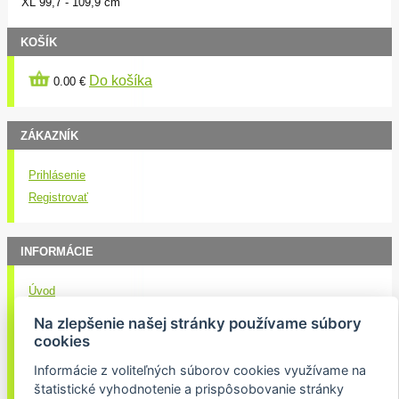
XL
99,7 - 109,9 cm
KOŠÍK
Do košíka
0.00 €
ZÁKAZNÍK
Prihlásenie
Registrovať
INFORMÁCIE
Úvod
Obchodné podmienky
Na zlepšenie našej stránky používame súbory
Kontakt
cookies
Doručenie nákupu
Informácie z voliteľných súborov cookies využívame na
Ochrana osobných údajov
štatistické vyhodnotenie a prispôsobovanie stránky