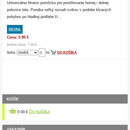
Univerzálna fitness pomôcka pre posilňovanie hornej i dolnej
polovice tela. Ponúka veľký rozsah cvikov v podobe kĺzavých
pohybov po hladkej podlahe či...
DETAIL
Cena: 5.90 €
bežná cena: 7.20 €
farba:
ks
DO KOŠÍKA
KOŠÍK
Do košíka
0.00 €
ZÁKAZNÍK