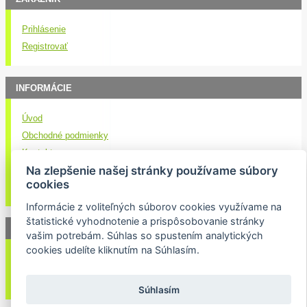
Prihlásenie
Registrovať
INFORMÁCIE
Úvod
Obchodné podmienky
Kontakt
Na zlepšenie našej stránky používame súbory
Doručenie nákupu
cookies
Ochrana osobných údajov
Informácie z voliteľných súborov cookies využívame na
štatistické vyhodnotenie a prispôsobovanie stránky
NEWSLETTER
vašim potrebám. Súhlas so spustením analytických
cookies udelíte kliknutím na Súhlasím.
Váš email:
Súhlasím