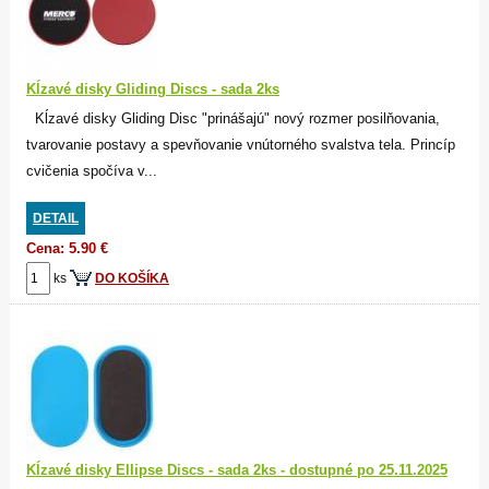
Kĺzavé disky Gliding Discs - sada 2ks
Kĺzavé disky Gliding Disc "prinášajú" nový rozmer posilňovania,
tvarovanie postavy a spevňovanie vnútorného svalstva tela. Princíp
cvičenia spočíva v...
DETAIL
Cena: 5.90 €
ks
DO KOŠÍKA
Kĺzavé disky Ellipse Discs - sada 2ks - dostupné po 25.11.2025