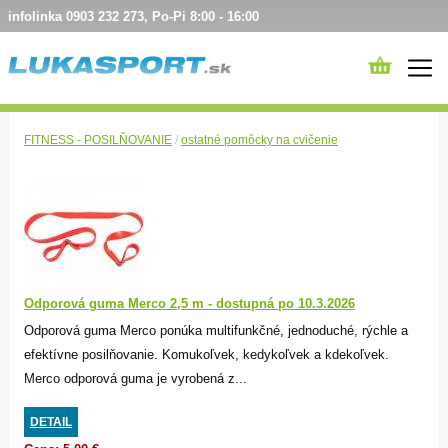
infolinka 0903 232 273, Po-Pi 8:00 - 16:00
FITNESS - POSILŇOVANIE
/
ostatné pomôcky na cvičenie
Odporová guma Merco 2,5 m - dostupná po 10.3.2026
Odporová guma Merco ponúka multifunkčné, jednoduché, rýchle a
efektívne posilňovanie. Komukoľvek, kedykoľvek a kdekoľvek.
Merco odporová guma je vyrobená z...
DETAIL