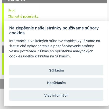
Úvod
Obchodné podmienky
Kontakt
Na zlepšenie našej stránky používame súbory
Doručenie nákupu
cookies
Ochrana osobných údajov
Informácie z voliteľných súborov cookies využívame na
štatistické vyhodnotenie a prispôsobovanie stránky
NEWSLETTER
vašim potrebám. Súhlas so spustením analytických
cookies udelíte kliknutím na Súhlasím.
Váš email:
Súhlasím
Nesúhlasím
© 2026 Lukasport.sk |
Mapa stránok
|
webdizajn
Viac informácií