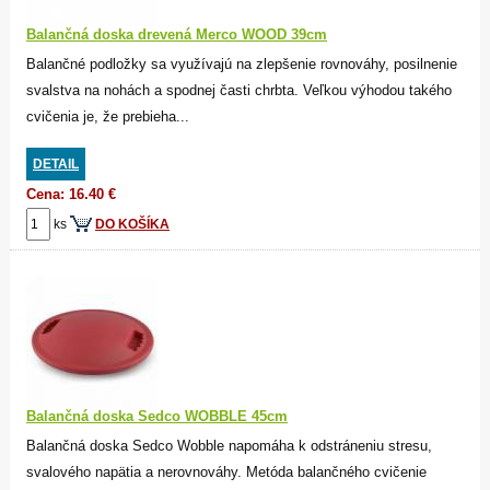
Balančná doska drevená Merco WOOD 39cm
Balančné podložky sa využívajú na zlepšenie rovnováhy, posilnenie
svalstva na nohách a spodnej časti chrbta. Veľkou výhodou takého
cvičenia je, že prebieha...
DETAIL
Cena: 16.40 €
ks
DO KOŠÍKA
Balančná doska Sedco WOBBLE 45cm
Balančná doska Sedco Wobble napomáha k odstráneniu stresu,
svalového napätia a nerovnováhy. Metóda balančného cvičenie