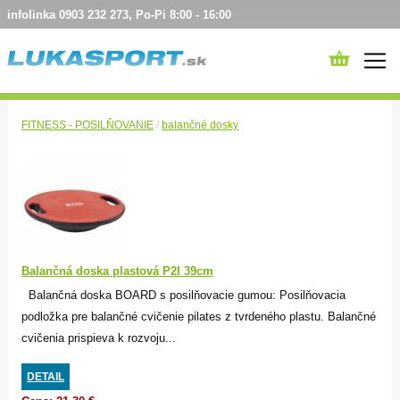
infolinka 0903 232 273, Po-Pi 8:00 - 16:00
FITNESS - POSILŇOVANIE
/
balančné dosky
Balančná doska plastová P2I 39cm
Balančná doska BOARD s posilňovacie gumou: Posilňovacia
podložka pre balančné cvičenie pilates z tvrdeného plastu. Balančné
cvičenia prispieva k rozvoju...
DETAIL