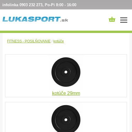
infolinka 0903 232 273, Po-Pi 8:00 - 16:00
FITNESS - POSILŇOVANIE
/
kotúče
kotúče 29mm