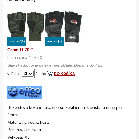
zväčšiť(+)
zväčšiť(+)
Cena: 11.70 €
bežná cena: 12.30 €
Stav skladu: Tovar na externom sklade. Dodanie do 7 dní
veľkosť:
ks
DO KOŠÍKA
Bezprstové kožené rukavice so zosilnením zápästia určené pre
fitness.
Materiál: prírodná koža
Polstrovanie: lycra
Veľkosti: XL