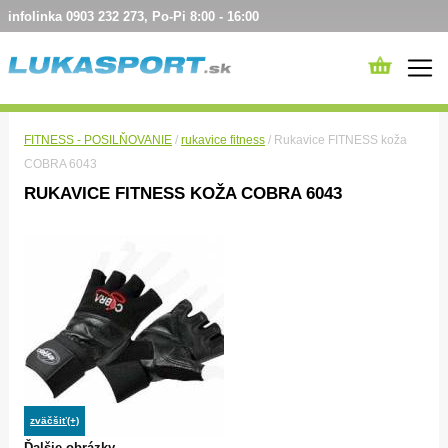
infolinka 0903 232 273, Po-Pi 8:00 - 16:00
FITNESS - POSILŇOVANIE
/
rukavice fitness
/ Rukavice FITNESS koža
COBRA 6043
RUKAVICE FITNESS KOŽA COBRA 6043
zväčšiť(+)
Ďalšie obrázky