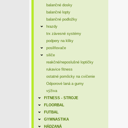
balančné dosky
balančné lopty
balančné podložky
hrazdy
trx závesné systémy
podpery na kliky
posilňovače
siliče
reakčné/neposlušné loptičky
rukavice fitness
ostatné pomôcky na cvičenie
Odporové laná a gumy
výživa
FITNESS - STROJE
FLOORBAL
FUTBAL
GYMNASTIKA
HÁDZANÁ