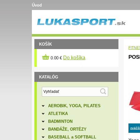
Úvod
KOŠÍK
FITNE
POS
Do košíka
0.00 €
KATALÓG
AEROBIK, YOGA, PILATES
ATLETIKA
BADMINTON
zväčši
BANDÁŽE, ORTÉZY
BASEBALL a SOFTBALL