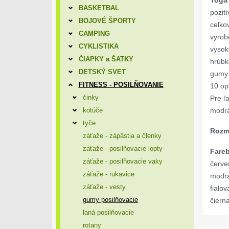
Yoga
BASKETBAL
pozit
BOJOVÉ ŠPORTY
celko
CAMPING
vyrob
CYKLISTIKA
vysok
ČIAPKY a ŠATKY
hrúbk
DETSKÝ SVET
gumy 
FITNESS - POSILŇOVANIE
10 op
činky
Pre ľ
kotúče
modrá
tyče
Rozm
záťaže - zápästia a členky
záťaže - posilňovacie lopty
Fareb
záťaže - posilňovacie vaky
červe
záťaže - rukavice
modrá
záťaže - vesty
fialo
gumy posilňovacie
čiern
laná posilňovacie
rotany