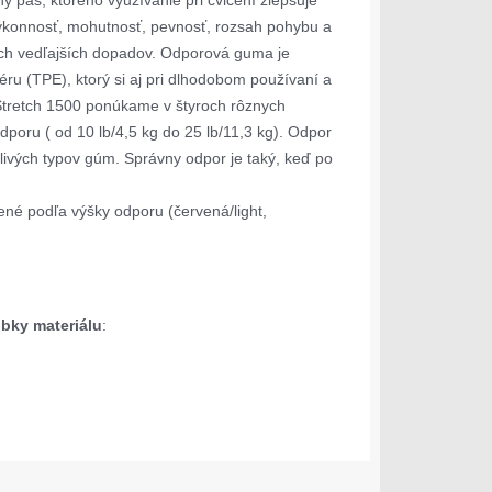
ý pás, ktorého využívanie pri cvičení zlepšuje
 výkonnosť, mohutnosť, pevnosť, rozsah pohybu a
ich vedľajších dopadov. Odporová guma je
ru (TPE), ktorý si aj pri dlhodobom používaní a
 Stretch 1500 ponúkame v štyroch rôznych
oru ( od 10 lb/4,5 kg do 25 lb/11,3 kg). Odpor
livých typov gúm. Správny odpor je taký, keď po
ené podľa výšky odporu (červená/light,
bky materiálu
: