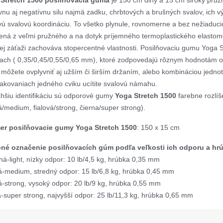
 Stretch 1500 posilňovacia guma
je 150 cm dlhý a 15 cm široký pružn
ívnu aj negatívnu silu najmä zadku, chrbtových a brušných svalov, ich
vú svalovú koordináciu. To všetko plynule, rovnomerne a bez nežiaduc
ená z veľmi pružného a na dotyk príjemného termoplastického elastomé
ej záťaži zachováva stopercentné vlastnosti. Posilňovaciu gumu Yoga
ach ( 0,35/0,45/0,55/0,65 mm), ktoré zodpovedajú rôznym hodnotám odp
môžete ovplyvniť aj užším či širším držaním, alebo kombináciou jednot
akovaniach jedného cviku ucítite svalovú námahu.
ahšiu identifikáciu sú odporové gumy
Yoga Stretch 1500
farebne rozlíš
/medium, fialová/strong, čierna/super strong).
er posilňovacie gumy Yoga Stretch 1500
: 150 x 15 cm
né označenie posilňovacích gúm podľa veľkosti ich odporu a hrú
ná-light, nízky odpor: 10 lb/4,5 kg, hrúbka 0,35 mm
-medium, stredný odpor: 15 lb/6,8 kg, hrúbka 0,45 mm
vá-strong, vysoký odpor: 20 lb/9 kg, hrúbka 0,55 mm
a-super strong, najvyšší odpor: 25 lb/11,3 kg, hrúbka 0,65 mm