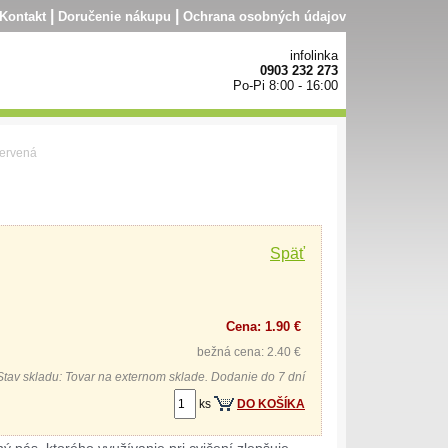
|
|
Kontakt
Doručenie nákupu
Ochrana osobných údajov
infolinka
0903 232 273
Po-Pi 8:00 - 16:00
červená
Späť
Cena: 1.90 €
bežná cena: 2.40 €
Stav skladu: Tovar na externom sklade. Dodanie do 7 dní
ks
DO KOŠÍKA