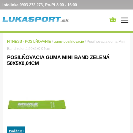
infolinka 0903 232 273, Po-Pi 8:00 - 16:00
FITNESS - POSILŇOVANIE
/
gumy posilňovacie
/ Posilňovacia guma Mini
Band zelená 50x5x0,04cm
POSILŇOVACIA GUMA MINI BAND ZELENÁ
50X5X0,04CM
zväčšiť(+)