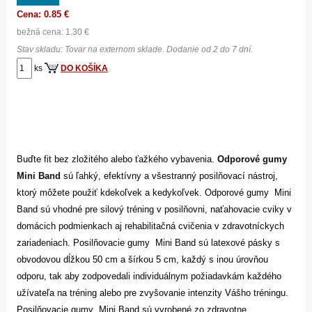
Cena: 0.85 €
bežná cena: 1.30 €
Stav skladu: Tovar na externom sklade. Dodanie od 2 do 7 dní.
ks
DO KOŠÍKA
Buďte fit bez zložitého alebo ťažkého vybavenia.
Odporové gumy
Mini Band
sú ľahký, efektívny a všestranný posilňovací nástroj,
ktorý môžete použiť kdekoľvek a kedykoľvek. Odporové gumy Mini
Band sú vhodné pre silový tréning v posilňovni, naťahovacie cviky v
domácich podmienkach aj rehabilitačná cvičenia v zdravotníckych
zariadeniach. Posilňovacie gumy Mini Band sú latexové pásky s
obvodovou dĺžkou 50 cm a šírkou 5 cm, každý s inou úrovňou
odporu, tak aby zodpovedali individuálnym požiadavkám každého
užívateľa na tréning alebo pre zvyšovanie intenzity Vášho tréningu.
Posilňovacie gumy Mini Band sú vyrobené zo zdravotne