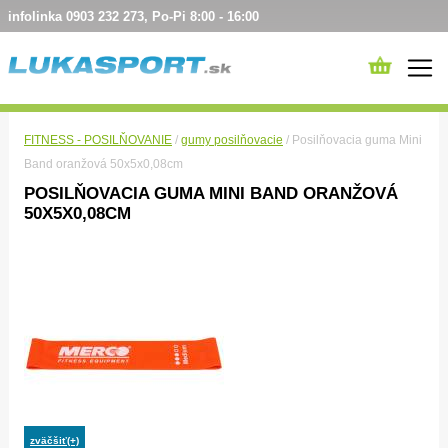
infolinka 0903 232 273, Po-Pi 8:00 - 16:00
FITNESS - POSILŇOVANIE
/
gumy posilňovacie
/ Posilňovacia guma Mini
Band oranžová 50x5x0,08cm
POSILŇOVACIA GUMA MINI BAND ORANŽOVÁ
50X5X0,08CM
zväčšiť(+)