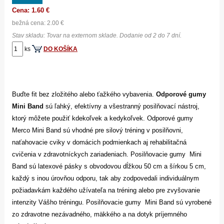
Cena: 1.60 €
bežná cena: 2.00 €
Stav skladu: Tovar na externom sklade. Dodanie od 2 do 7 dní.
ks
DO KOŠÍKA
Buďte fit bez zložitého alebo ťažkého vybavenia.
Odporové gumy
Mini Band
sú ľahký, efektívny a všestranný posilňovací nástroj,
ktorý môžete použiť kdekoľvek a kedykoľvek. Odporové gumy
Merco Mini Band sú vhodné pre silový tréning v posilňovni,
naťahovacie cviky v domácich podmienkach aj rehabilitačná
cvičenia v zdravotníckych zariadeniach. Posilňovacie gumy Mini
Band sú latexové pásky s obvodovou dĺžkou 50 cm a šírkou 5 cm,
každý s inou úrovňou odporu, tak aby zodpovedali individuálnym
požiadavkám každého užívateľa na tréning alebo pre zvyšovanie
intenzity Vášho tréningu. Posilňovacie gumy Mini Band sú vyrobené
zo zdravotne nezávadného, ​​mäkkého a na dotyk príjemného