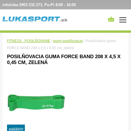
infolinka 0903 232 273, Po-Pi 8:00 - 16:00
FITNESS - POSILŇOVANIE
/
gumy posilňovacie
/ Posilňovacia guma
FORCE BAND 208 x 4,5 x 0,45 cm, zelená
POSILŇOVACIA GUMA FORCE BAND 208 X 4,5 X
0,45 CM, ZELENÁ
zväčšiť(+)