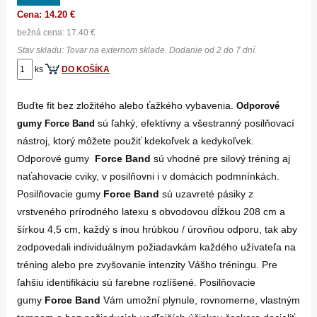
Cena: 14.20 €
bežná cena: 17.40 €
Stav skladu: Tovar na externom sklade. Dodanie od 2 do 7 dní.
ks
DO KOŠÍKA
Buďte fit bez zložitého alebo ťažkého vybavenia.
Odporové
sú ľahký, efektívny a všestranný posilňovací
gumy Force Band
nástroj, ktorý môžete použiť kdekoľvek a kedykoľvek.
Odporové gumy
Force Band
sú vhodné pre silový tréning aj
naťahovacie cviky, v posilňovni i v domácich podmnínkách.
Posilňovacie gumy
Force Band
sú uzavreté pásiky z
vrstveného prírodného latexu s obvodovou dĺžkou 208 cm a
šírkou 4,5 cm, každý s inou hrúbkou / úrovňou odporu, tak aby
zodpovedali individuálnym požiadavkám každého užívateľa na
tréning alebo pre zvyšovanie intenzity Vášho tréningu. Pre
ľahšiu identifikáciu sú farebne rozlíšené. Posilňovacie
gumy
Force Band
Vám umožní plynule, rovnomerne, vlastným