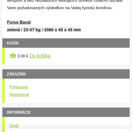
tempom a bez nežiaducich vedľajších účinkov čoskoro docieliť
Vami požadovaných výsledkov na Vašej fyzickú kondíciu.
Force Band
:
zelená / 23-57 kg / 2080 x 45 x 45 mm
KOŠÍK
Do košíka
0.00 €
ZÁKAZNÍK
Prihlásenie
Registrovať
INFORMÁCIE
Úvod