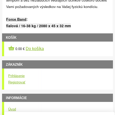
tempom a bez nežiaducich vedľajších účinkov čoskoro docieliť
Vami požadovaných výsledkov na Vašej fyzickú kondíciu.
Force Band
:
fialová / 16-38 kg / 2080 x 45 x 32 mm
KOŠÍK
Do košíka
0.00 €
ZÁKAZNÍK
Prihlásenie
Registrovať
INFORMÁCIE
Úvod