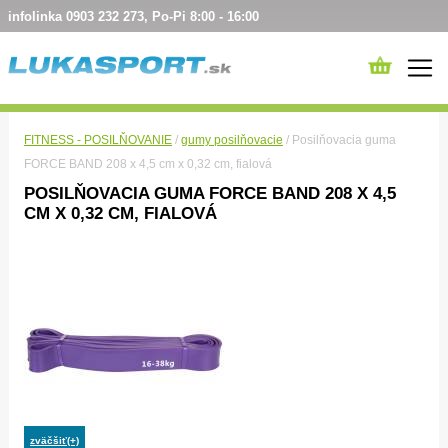
infolinka 0903 232 273, Po-Pi 8:00 - 16:00
FITNESS - POSILŇOVANIE
/
gumy posilňovacie
/ Posilňovacia guma
FORCE BAND 208 x 4,5 cm x 0,32 cm, fialová
POSILŇOVACIA GUMA FORCE BAND 208 X 4,5
CM X 0,32 CM, FIALOVÁ
zväčšiť(+)