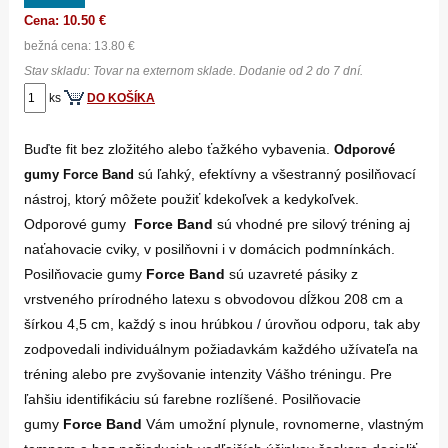
Cena: 10.50 €
bežná cena: 13.80 €
Stav skladu: Tovar na externom sklade. Dodanie od 2 do 7 dní.
ks
DO KOŠÍKA
Buďte fit bez zložitého alebo ťažkého vybavenia.
Odporové
sú ľahký, efektívny a všestranný posilňovací
gumy Force Band
nástroj, ktorý môžete použiť kdekoľvek a kedykoľvek.
Odporové gumy
Force Band
sú vhodné pre silový tréning aj
naťahovacie cviky, v posilňovni i v domácich podmnínkách.
Posilňovacie gumy
Force Band
sú uzavreté pásiky z
vrstveného prírodného latexu s obvodovou dĺžkou 208 cm a
šírkou 4,5 cm, každý s inou hrúbkou / úrovňou odporu, tak aby
zodpovedali individuálnym požiadavkám každého užívateľa na
tréning alebo pre zvyšovanie intenzity Vášho tréningu. Pre
ľahšiu identifikáciu sú farebne rozlíšené. Posilňovacie
gumy
Force Band
Vám umožní plynule, rovnomerne, vlastným