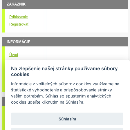
ZÁKAZNÍK
Prihlásenie
Registrovať
INFORMÁCIE
Úvod
Obchodné podmienky
Na zlepšenie našej stránky používame súbory
Kontakt
cookies
Doručenie nákupu
Informácie z voliteľných súborov cookies využívame na
Ochrana osobných údajov
štatistické vyhodnotenie a prispôsobovanie stránky
vašim potrebám. Súhlas so spustením analytických
NEWSLETTER
cookies udelíte kliknutím na Súhlasím.
Váš email:
Súhlasím