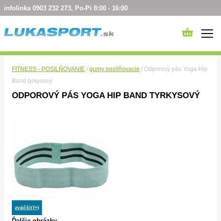
infolinka 0903 232 273, Po-Pi 8:00 - 16:00
FITNESS - POSILŇOVANIE
/
gumy posilňovacie
/ Odporový pás Yoga Hip
Band tyrkysový
ODPOROVÝ PÁS YOGA HIP BAND TYRKYSOVÝ
zväčšiť(+)
Ďalšie obrázky