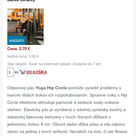
zväčšiť(+)
Cena: 2.70 €
bežná cena: 3.00 €
Stav skladu: Tovar na externom sklade. Dodanie do 7 dní
ks
DO KOŠÍKA
Odporový pás
Yoga Hip Circle
pomôže vyriešiť problémy s
tvarom Vašich bokov ich rozpohybováním. Správne cviky s Hip
Circle efektivne stimulujú panvové a sedacie svaly vrátane
stehien. Elastický pás je vyrobený z odolnej syntetiky bavlny a
elastickej latexovej sieťoviny v troch rôznych dĺžkach s
jednotnou šírkou 8 cm. Obvod alebo dĺžka pásu a sila odporu
závisí na jednej z troch veľkostí. Nezáleží na tom, či ste fitness