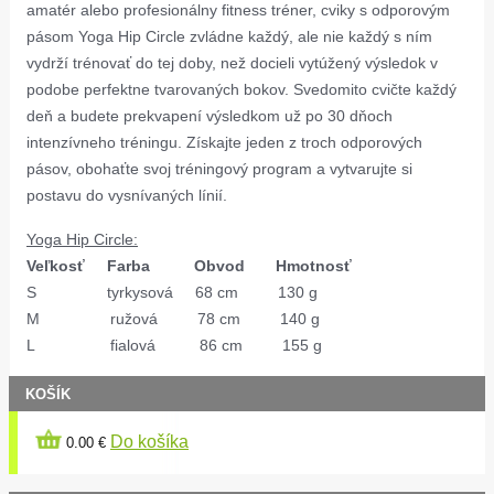
amatér alebo profesionálny fitness tréner, cviky s odporovým
pásom Yoga Hip Circle zvládne každý, ale nie každý s ním
vydrží trénovať do tej doby, než docieli vytúžený výsledok v
podobe perfektne tvarovaných bokov. Svedomito cvičte každý
deň a budete prekvapení výsledkom už po 30 dňoch
intenzívneho tréningu. Získajte jeden z troch odporových
pásov, obohaťte svoj tréningový program a vytvarujte si
postavu do vysnívaných línií.
Yoga Hip Circle:
Veľkosť Farba Obvod Hmotnosť
S tyrkysová 68 cm 130 g
M ružová 78 cm 140 g
L fialová 86 cm 155 g
KOŠÍK
Do košíka
0.00 €