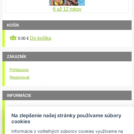
6 až 12 rokov
KOŠÍK
Do košíka
0.00 €
ZÁKAZNÍK
Prihlásenie
Registrovať
INFORMÁCIE
Úvod
Na zlepšenie našej stránky používame súbory
Obchodné podmienky
cookies
Kontakt
Informácie z voliteľných súborov cookies využívame na
Doručenie nákupu