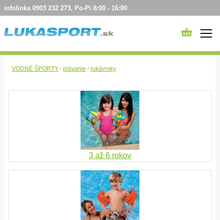
infolinka 0903 232 273, Po-Pi 8:00 - 16:00
VODNÉ ŠPORTY
/
plávanie
/
rukávniky
3 až 6 rokov