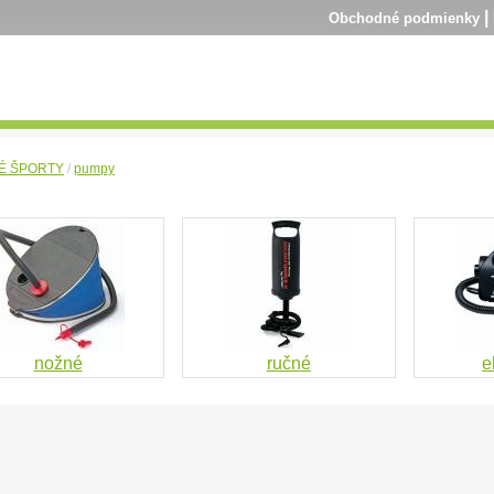
|
Obchodné podmienky
É ŠPORTY
/
pumpy
nožné
ručné
e