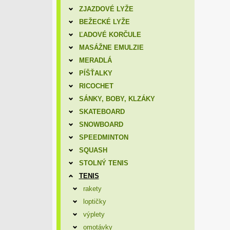
ZJAZDOVÉ LYŽE
BEŽECKÉ LYŽE
ĽADOVÉ KORČULE
MASÁŽNE EMULZIE
MERADLÁ
PÍŠŤALKY
RICOCHET
SÁNKY, BOBY, KLZÁKY
SKATEBOARD
SNOWBOARD
SPEEDMINTON
SQUASH
STOLNÝ TENIS
TENIS
rakety
loptičky
výplety
omotávky