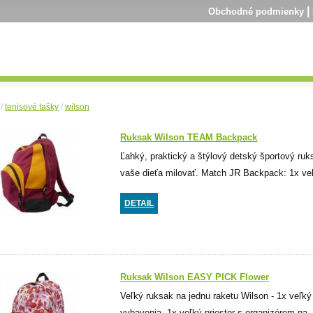
|
Obchodné podmienky
/
tenisové tašky
/
wilson
Ruksak Wilson TEAM Backpack
Ľahký, praktický a štýlový detský športový r
vaše dieťa milovať. Match JR Backpack: 1x veľk
DETAIL
Ruksak Wilson EASY PICK Flower
Veľký ruksak na jednu raketu Wilson - 1x veľký
vybavenia- 1x veľký priestor s organizérom na..