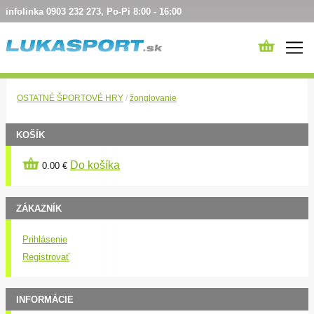
infolinka 0903 232 273, Po-Pi 8:00 - 16:00
OSTATNÉ ŠPORTOVÉ HRY
/
žonglovanie
KOŠÍK
Do košíka
0.00 €
ZÁKAZNÍK
Prihlásenie
Registrovať
INFORMÁCIE