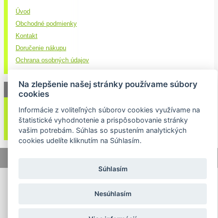
Úvod
Obchodné podmienky
Kontakt
Doručenie nákupu
Ochrana osobných údajov
Na zlepšenie našej stránky používame súbory
NEWSLETTER
cookies
Informácie z voliteľných súborov cookies využívame na
Váš email:
štatistické vyhodnotenie a prispôsobovanie stránky
vašim potrebám. Súhlas so spustením analytických
cookies udelíte kliknutím na Súhlasím.
© 2026 Lukasport.sk |
Mapa stránok
|
webdizajn
Súhlasím
Nesúhlasím