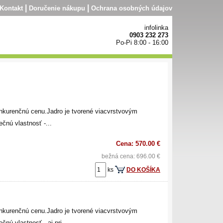
|
|
Kontakt
Doručenie nákupu
Ochrana osobných údajov
infolinka
0903 232 273
Po-Pi 8:00 - 16:00
nkurenčnú cenu.Jadro je tvorené viacvrstvovým
čnú vlastnosť -...
Cena: 570.00 €
bežná cena: 696.00 €
ks
DO KOŠÍKA
nkurenčnú cenu.Jadro je tvorené viacvrstvovým
nú vlastnosť - aj pri...