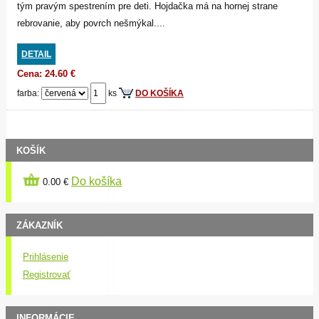
tým pravým spestrením pre deti. Hojdačka má na hornej strane
rebrovanie, aby povrch nešmýkal....
DETAIL
Cena: 24.60 €
farba:
ks
DO KOŠÍKA
KOŠÍK
Do košíka
0.00 €
ZÁKAZNÍK
Prihlásenie
Registrovať
INFORMÁCIE