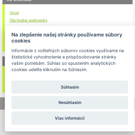
Úvod
Obchodné podmienky
Kontakt
Na zlepšenie našej stránky používame súbory
Doručenie nákupu
cookies
Ochrana osobných údajov
Informácie z voliteľných súborov cookies využívame na
štatistické vyhodnotenie a prispôsobovanie stránky
NEWSLETTER
vašim potrebám. Súhlas so spustením analytických
cookies udelíte kliknutím na Súhlasím.
Váš email:
Súhlasím
Nesúhlasím
© 2026 Lukasport.sk |
Mapa stránok
|
webdizajn
Viac informácií