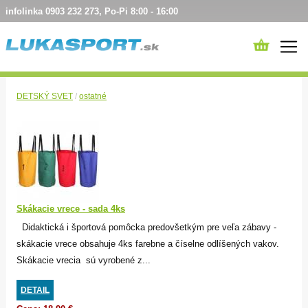
infolinka 0903 232 273, Po-Pi 8:00 - 16:00
DETSKÝ SVET
/
ostatné
Skákacie vrece - sada 4ks
Didaktická i športová pomôcka predovšetkým pre veľa zábavy -
skákacie vrece obsahuje 4ks farebne a číselne odlíšených vakov.
Skákacie vrecia sú vyrobené z...
DETAIL