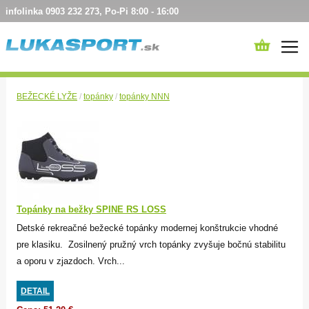
infolinka 0903 232 273, Po-Pi 8:00 - 16:00
BEŽECKÉ LYŽE
/
topánky
/
topánky NNN
Topánky na bežky SPINE RS LOSS
Detské rekreačné bežecké topánky modernej konštrukcie vhodné
pre klasiku. Zosilnený pružný vrch topánky zvyšuje bočnú stabilitu
a oporu v zjazdoch. Vrch...
DETAIL