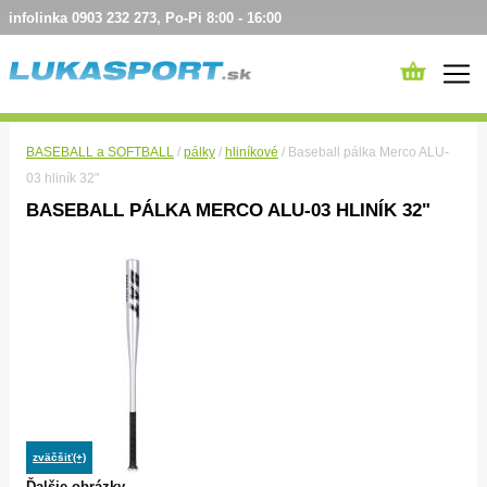
infolinka 0903 232 273, Po-Pi 8:00 - 16:00
BASEBALL a SOFTBALL
/
pálky
/
hliníkové
/ Baseball pálka Merco ALU-
03 hliník 32"
BASEBALL PÁLKA MERCO ALU-03 HLINÍK 32"
zväčšiť(+)
Ďalšie obrázky