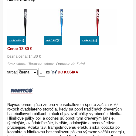
zväčšiť(+)
zväčšiť(+)
zväčšiť(+)
Cena: 12.80 €
bežná cena: 14.30 €
Stav skladu: Tovar na sklade. Dodanie do 5 dní
farba:
ks
DO KOŠÍKA
Najviac ohromujúca zmena v baseballovom športe začala v 70.
rokoch dvadsiateho storočia, kedy sa popri tradičných drevených
baseballových pálkach začali objavovať pálky vyrobené z hliníka.
Hliníkové pálky boli a dodnes sú oproti tým dreveným ľahšie,
rýchlejšie, ovládateľnejšie, tvrdšie, odolnejšie a predovšetkým
pružnejšie. Vďaka tzv. trampolínovému efektu získa loptička po
kontakte s hliníkovou baseballovou pálkou výrazne väčšiu energiu,