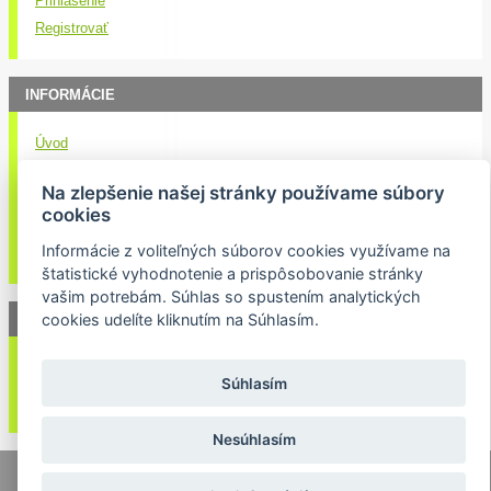
Prihlásenie
Registrovať
INFORMÁCIE
Úvod
Obchodné podmienky
Na zlepšenie našej stránky používame súbory
Kontakt
cookies
Doručenie nákupu
Informácie z voliteľných súborov cookies využívame na
Ochrana osobných údajov
štatistické vyhodnotenie a prispôsobovanie stránky
vašim potrebám. Súhlas so spustením analytických
cookies udelíte kliknutím na Súhlasím.
NEWSLETTER
Váš email:
Súhlasím
Nesúhlasím
© 2026 Lukasport.sk |
Mapa stránok
|
webdizajn