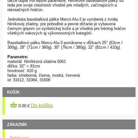
takže odpal má lepšie parametre. Hliníkové baseballové pálky sú
teda pre svoje vlastnosti vhodné pre mladých, začínajúcich a
rekreačných hráčov.
Jednoliata baseballová pálka Merco Alu-3 je vyrobená z tvrdej
hliníkovej zliatiny, pre pohodlné a pevné držanie je vybavená
čiernym gripom zo syntetickej kože a je vhodná pre tréning hráčov
všetkých vekových aj výkonnostných kategórií.
Baseballovú pálku Merco Alu-3 ponúkame v dĺžkach 25" (63cm /
300g), 28" (71cm / 360g), 30" (76cm / 380g), 32" (81cm / 410g).
Parametre:
materiál: hliníkková zliatina 6061
dĺžka: 32" = 81cm
hmotnosť: 410 g
farba: strieborná, čierna, modrá, červená
id: 31612, 31084, 31608
KOŠÍK
Do košíka
0.00 €
ZÁKAZNÍK